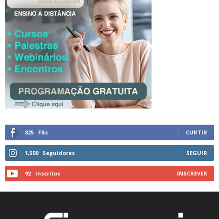
825
Fãs
CURTIR
1,509
Seguidores
SEGUIR
92
Inscritos
INSCREVER