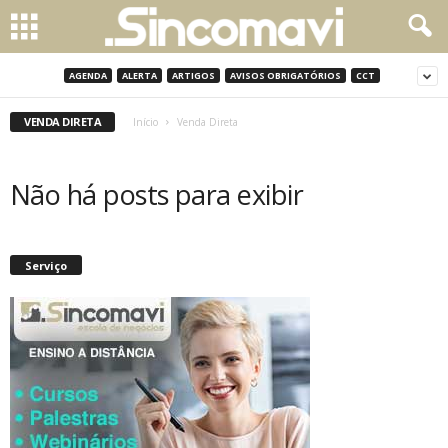
AGENDA
ALERTA
ARTIGOS
AVISOS OBRIGATÓRIOS
CCT
VENDA DIRETA
Início
Venda Direta
Não há posts para exibir
Serviço