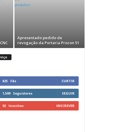
Apresentado pedido de
-CNC
revogação da Portaria Procon 51
viço
825
Fãs
CURTIR
1,509
Seguidores
SEGUIR
92
Inscritos
INSCREVER