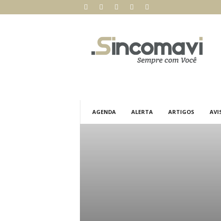
S
i
n
c
o
m
a
v
i
AGENDA
ALERTA
ARTIGOS
AVI