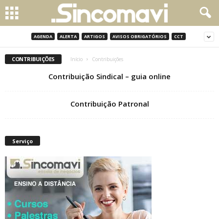
AGENDA
ALERTA
ARTIGOS
AVISOS OBRIGATÓRIOS
CCT
CONTRIBUIÇÕES
Início
Contribuições
Contribuição Sindical – guia online
Contribuição Patronal
Serviço