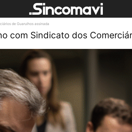
iários de Guarulhos assinada
ho com Sindicato dos Comerciár