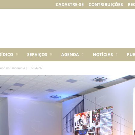
CADASTRE-SE
CONTRIBUIÇÕES
RE
RÍDICO
SERVIÇOS
AGENDA
NOTÍCIAS
PUB
mpósio Sincomavi | 07/04/26