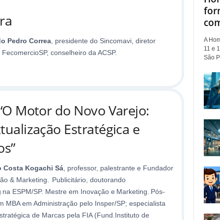
for
ra
com
A Hom
do Pedro Correa
, presidente do Sincomavi, diretor
11 e 1
a FecomercioSP, conselheiro da ACSP.
São Pa
“O Motor do Novo Varejo:
tualização Estratégica e
os”
 Costa Kogachi Sá
, professor, palestrante e Fundador
ão & Marketing. Publicitário, doutorando
 na ESPM/SP. Mestre em Inovação e Marketing. Pós-
 MBA em Administração pelo Insper/SP; especialista
tratégica de Marcas pela FIA (Fund.Instituto de