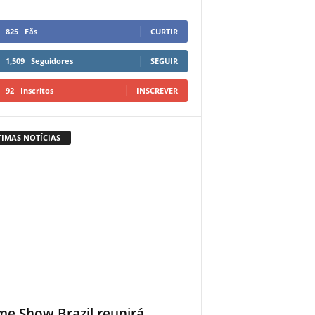
825
Fãs
CURTIR
1,509
Seguidores
SEGUIR
92
Inscritos
INSCREVER
TIMAS NOTÍCIAS
e Show Brazil reunirá