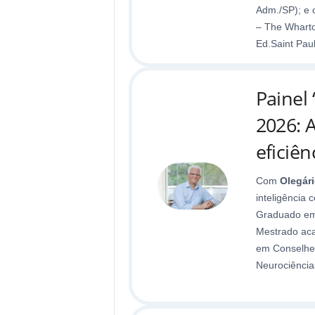
Adm./SP); e c
– The Wharton
Ed.Saint Paul
Painel
2026: 
eficiên
Com
Olegári
inteligência 
Graduado em
Mestrado aca
em Conselhei
Neurociênci