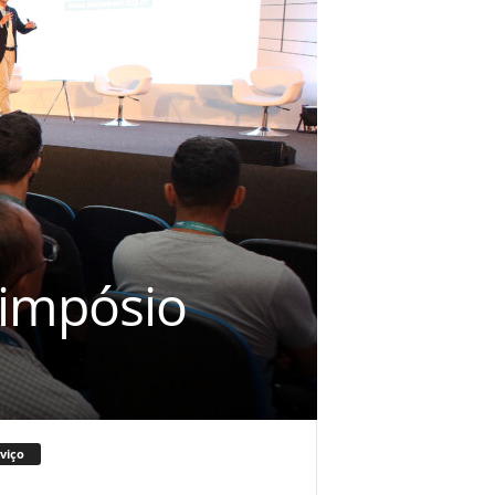
impósio
viço