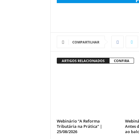
COMPARTILHAR
ARTIGOS RELACIONADOS
CONFIRA
Webinário “A Reforma
Webiná
Tributária na Prática” |
Antes d
25/08/2026
ao balc