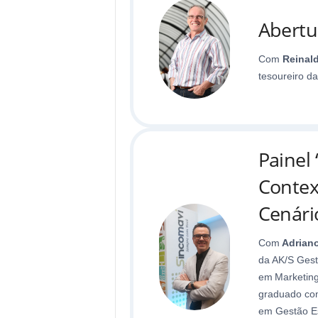
Abertu
Com
Reinal
tesoureiro d
Painel
Contex
Cenári
Com
Adriano
da AK/S Gest
em Marketing
graduado com
em Gestão Es