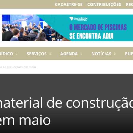
CADASTRE-SE
CONTRIBUIÇÕES
RE
RÍDICO
SERVIÇOS
AGENDA
NOTÍCIAS
PUB
ão se recuperam em maio
aterial de construçã
em maio