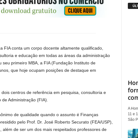
ÚL
 a FIA conta um corpo docente altamente qualificado,
sultoria e educação em todas as áreas da administração
seu primeiro MBA, a FIA (Fundação Instituto de
lunos, que hoje ocupam posições de destaque em
Hom
for
 dois centros de referência em pesquisa, consultoria e
com
 de Administração (FIA).
A Hom
11 e 1
nônimo de qualidade quando o assunto é Finanças
São Pa
residido pelo Prof. Dr. José Roberto Securato (FEA/USP),
ra, além de ser um dos mais respeitados professores de