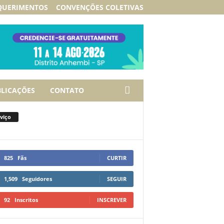
QUERIMENTOS
CONVENÇÕES COLETIVAS
LICAÇÕES
CONTATO
viço
825
Fãs
CURTIR
1,509
Seguidores
SEGUIR
92
Inscritos
INSCREVER