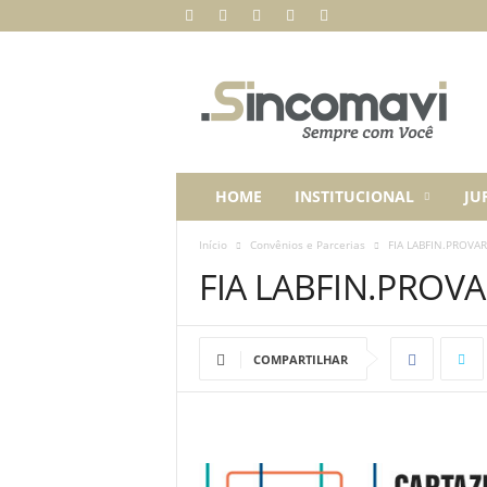
S
i
n
c
o
m
a
HOME
INSTITUCIONAL
JU
v
i
Início
Convênios e Parcerias
FIA LABFIN.PROVAR
FIA LABFIN.PROV
COMPARTILHAR