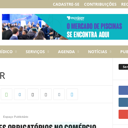
CADASTRE-SE
CONTRIBUIÇÕES
RE
RÍDICO
SERVIÇOS
AGENDA
NOTÍCIAS
PUB
Ser
AR
Espaço Publicitário